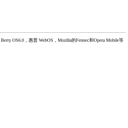
S6.0，惠普 WebOS，Mozilla的Fennec和Opera Mobile等