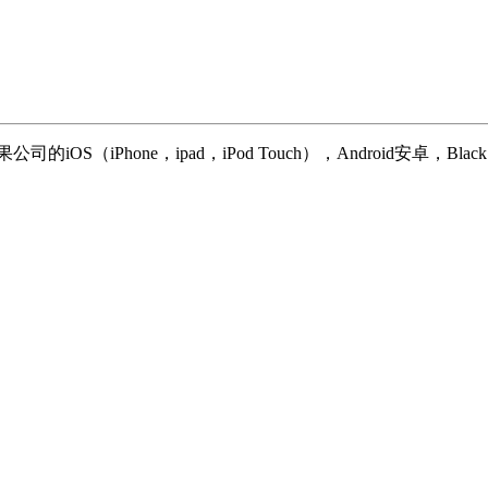
e，ipad，iPod Touch），Android安卓，Black Berry O